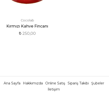
Cocolab
Kırmızı Kahve Fincanı
250,00
Ana Sayfa
Hakkımızda
Online Satış
Sipariş Takibi
Şubeler
İletişim
Kullanım Koşulları
Gizlilik Politikası
Mesafeli Satış
Sözleşmesi
İptal ve İade Koşulları