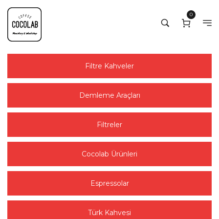
0
Filtre Kahveler
Demleme Araçları
Filtreler
Cocolab Ürünleri
Espressolar
Türk Kahvesi