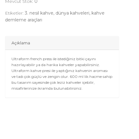
Mevcut Stok:
0
Etiketler:
3. nesil kahve, dünya kahveleri, kahve
demleme araçları
Açıklama
Ultraform french press ile istediğiniz bitki çayını
hazırlayabilir ya da harika kahveler yapabilirsiniz.
Ultraform kahve presi ile yaptığınız kahvenin aroması
ve tadı çok güçlü ve zengin olur. 600 ml lik hacme sahip
bu tasarım sayesinde çok leziz kahveler içebilir,
misafirlerinize ikramda bulunabilirsiniz.