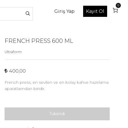
0
Giriş Yap
Kayıt Ol
FRENCH PRESS 600 ML
Ultraform
400,00
French press, en sevilen ve en kolay kahve hazırlama
aparatlarından biridir.
Tükendi