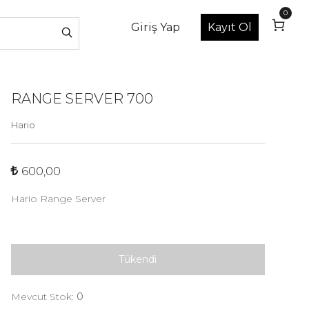
0
Giriş Yap
Kayıt Ol
RANGE SERVER 700
Hario
600,00
Hario Range Server
Tükendi
Mevcut Stok:
0